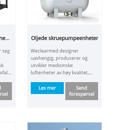
ne
Oljede skruepumpeenheter
stem
r seg
Weclearmed designer
uavhengig, produserer og
sk
utvikler medisinske
fall
luftenheter av høy kvalitet,
stem
gode strømluftsenheter,
tet.
oljefri rullepumpeenheter,
d
Les mer
Send
rsel
forespørsel
t,
oljede skruepumpeenheter,
med
oljefrie stempelpumpeenheter
stem
og så videre. Store,
t har
mellomstore og små
 ti
strømningsmodeller kan