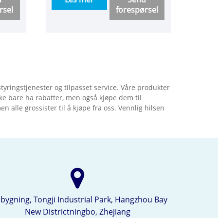
rsel
forespørsel
ing og
seg innen forskning og
med
utvikling, design og
produksjon av
eller
nitrogenenheter med høy
renhet, dyp kjølende flytende
nitrogen, trykkøkning og
reduserende enheter.
yringstjenester og tilpasset service. Våre produkter
Renheten er 99.999%. Store,
ikke bare ha rabatter, men også kjøpe dem til
mellomstore og små modeller
n alle grossister til å kjøpe fra oss. Vennlig hilsen
kan tilpasses. Langsiktig
garanti, gratis trening,
installasjon av dør til dør!
 bygning, Tongji Industrial Park, Hangzhou Bay
New Districtningbo, Zhejiang