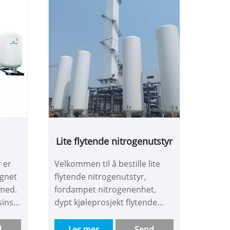
tilpasses. De har to-års
garanti og mer enn ti års
designliv!
Lite flytende nitrogenutstyr
 er
Velkommen til å bestille lite
ignet
flytende nitrogenutstyr,
med.
fordampet nitrogenenhet,
sinsk
dypt kjøleprosjekt flytende
nitrogen fra Weclearmed
produsent. Vi sare pesialiserer
d
Les mer
Send