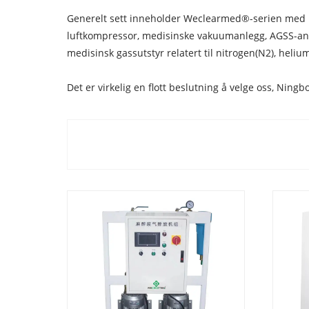
Generelt sett inneholder Weclearmed®-serien med m
luftkompressor, medisinske vakuumanlegg, AGSS-anleg
medisinsk gassutstyr relatert til nitrogen(N2), heliu
Det er virkelig en flott beslutning å velge oss, Ning