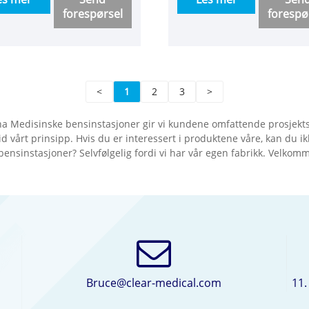
forespørsel
forespø
år kompamy, Ningbo
oksygenfyllstasjon, trykk
ie Medical Devices Co.,
trykklæringsanordning 
. og det kan renses.
94% renhet. Store,
genforsterkerenhet kan
mellomstore og små mod
s til den omlastede
kan tilpasses. Langsiktig
<
1
2
3
>
derenheten!
garanti, gratis trening,
installasjon av dør til dør!
a Medisinske bensinstasjoner gir vi kundene omfattende prosjektst
ltid vårt prinsipp. Hvis du er interessert i produktene våre, kan du 
ensinstasjoner? Selvfølgelig fordi vi har vår egen fabrikk. Velkomme
Bruce@clear-medical.com
11.