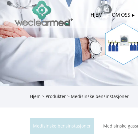
HJEM
OM OSS
Hjem
>
Produkter
> Medisinske bensinstasjoner
Medisinske bensinstasjoner
Medisinske gass