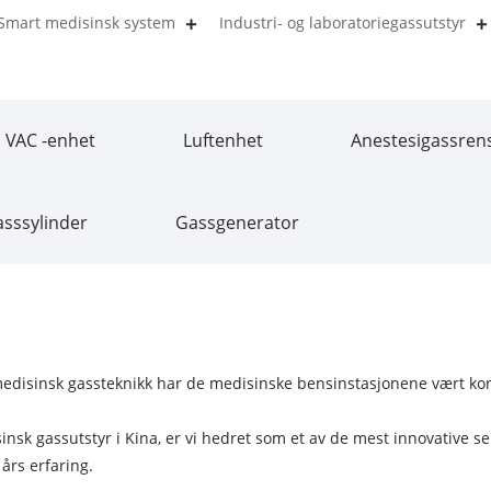
Smart medisinsk system
Industri- og laboratoriegassutstyr
VAC -enhet
Luftenhet
Anestesigassren
sssylinder
Gassgenerator
isinsk gassteknikk har de medisinske bensinstasjonene vært konstan
insk gassutstyr i Kina, er vi hedret som et av de mest innovative 
års erfaring.