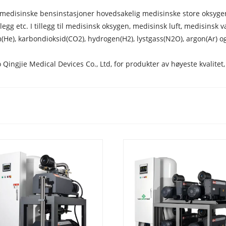
edisinske bensinstasjoner hovedsakelig medisinske store oksygen
g etc. I tillegg til medisinsk oksygen, medisinsk luft, medisinsk 
m(He), karbondioksid(CO2), hydrogen(H2), lystgass(N2O), argon(Ar) og
bo Qingjie Medical Devices Co., Ltd, for produkter av høyeste kvalite