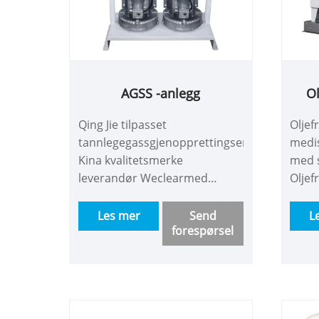
AGSS -anlegg
Ol
med
Qing Jie tilpasset
Oljef
tannlegegassgjenopprettingsenhet.
medi
Kina kvalitetsmerke
med s
leverandør Weclearmed
Oljef
Company som spesialiserer
olje
seg på produksjon av
steri
Les mer
Send
L
forespørsel
medisinsk AGSS -anlegg,
og LC
leverer nytt Advanced
to år
Anesthesia Gas Recovery Unit
års d
med utmerket design. Det er
besøk
trygt, intelligent og kan være