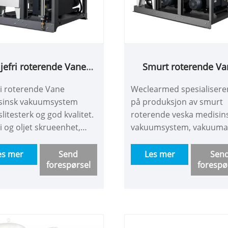
jefri roterende Vane
Smurt roterende Va
isinsk vakuumsystem
medisinsk vakuumsy
ri roterende Vane
Weclearmed spesialisere
sinsk vakuumsystem
på produksjon av smurt
litesterk og god kvalitet.
roterende veska medisin
ri og oljet skrueenhet,
vakuumsystem, vakuumav
t skruepumpeenhet med
væskegjenopprettingssy
liseringsfilterstøvsystem
med holdbar og god kvali
es mer
Send
Les mer
Sen
forespørsel
forespø
D-skjermgrensesnitt har
Oljefri og oljet skrueenhe
s garanti og mer enn ti
oljet skruepumpeenhet 
esignliv! Velkommen til å
steriliseringsfilterstøvsy
e fabrikken vår!
og LCD-skjermgrensesnit
to års garanti og mer enn