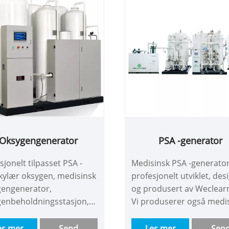
års designliv!
Oksygengenerator
PSA -generator
sjonelt tilpasset PSA -
Medisinsk PSA -generator
kylær oksygen, medisinsk
profesjonelt utviklet, des
gengenerator,
og produsert av Weclear
genbeholdningsstasjon,
Vi produserer også medi
k- og dekompresjonsenhet
PSA -molekylær
renhet 99,5% produseres
oksygengenerator,
es mer
Send
Les mer
Sen