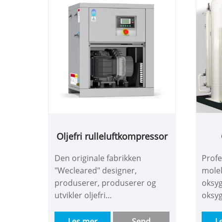
fjernkontrollnettverksnettverk
med menneskemaskin-
grensesnitt. Velkommen til å
konsultere for å få et gratis
tilbudsprogram!
Oljefri rulleluftkompressor
Den originale fabrikken
Profe
"Wecleared" designer,
mole
produserer, produserer og
oksy
utvikler oljefri
oksy
rulleluftkompressor av høy
tryk
kvalitet, gode
med 
Les mer
Send
L