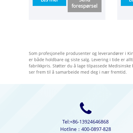
forespørsel
strømluftenheter, oljefri
av v
rullepumpeenheter, oljede
Qingj
skruepumpeenheter, oljefri
Ltd .
stempelpumpeenheter og så
Oksy
videre. Store, mellomstore og
koble
små strømningsmodeller kan
sylin
tilpasses. De har to-års
Som profesjonelle produsenter og leverandører i Kin
garanti og mer enn ti års
er både holdbare og siste salg. Levering i tide er al
designliv!
fabrikkpris. Støtter du å lage tilpassede Medisinske b
ser frem til å samarbeide med deg i nær fremtid.
Tel:+86-13924646868
Hotline：400-0897-828