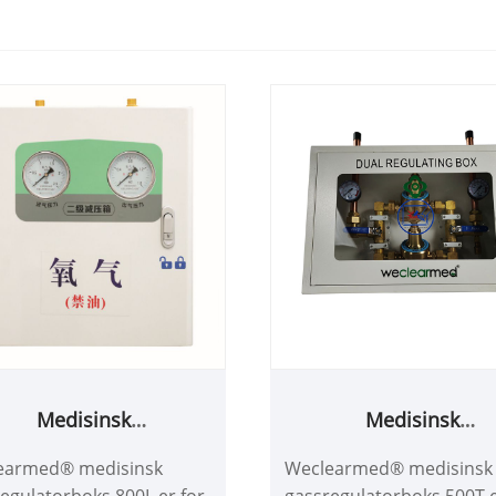
Medisinsk
Medisinsk
ssregulatorboks 800L
gassregulatorboks 5
earmed® medisinsk
Weclearmed® medisinsk
egulatorboks 800L er for
gassregulatorboks 500T e