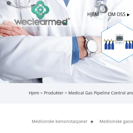
HJEM
OM OSS
Hjem
>
Produkter
>
Medical Gas Pipeline Control a
Medisinske bensinstasjoner
Medisinske gass