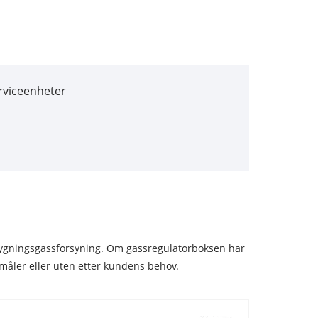
rviceenheter
 bygningsgassforsyning. Om gassregulatorboksen har
småler eller uten etter kundens behov.