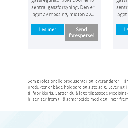
sentral gassforsyning. Den er
sentr
laget av messing, midten av
laget
settet har en trykkreduksjon
av se
som endrer høyt trykk til lavt
tryk
Les mer
Send
L
forespørsel
trykk for å gjøre hele
høyt t
bygningens gasstilførselstrykk
gjøre
mer konstant. Hensikten er å
gasst
løse problemet med
konst
utilstrekkelig trykk og
løse
strømning for høy
utils
bygningsgassforsyning. Vi har
strøm
Som profesjonelle produsenter og leverandører i Kin
modell med eller uten
bygni
produkter er både holdbare og siste salg. Levering i 
strømningsmåler for å la deg
model
til fabrikkpris. Støtter du å lage tilpassede Medisins
hilsen ser frem til å samarbeide med deg i nær frem
velge. Den som har
strøm
strømningsmåler kan avleses
velge
og kobles til alarmboks.
strø
og ko