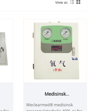
View as
Medisinsk
00T
gassregulatorboks 400L
Weclearmed® medisinsk
r for
gassregulatorboks 400L er for