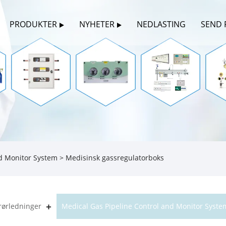
PRODUKTER
NYHETER
NEDLASTING
SEND 
nd Monitor System
> Medisinsk gassregulatorboks
rørledninger
Medical Gas Pipeline Control and Monitor Syste