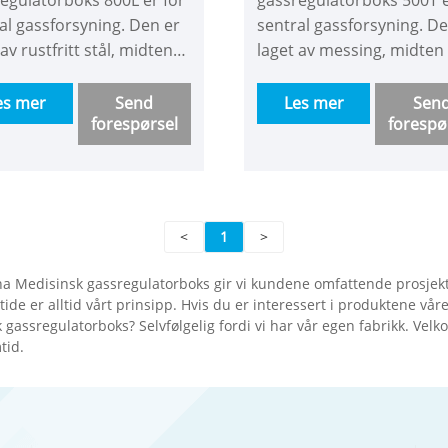
al gassforsyning. Den er
sentral gassforsyning. De
 av rustfritt stål, midten
laget av messing, midten
ttet har en
settet har en trykkreduks
kreduksjon som endrer
som endrer høyt trykk til 
es mer
Send
Les mer
Sen
forespørsel
forespø
rykk til lavt trykk for å
trykk for å gjøre hele
 hele bygningens
bygningens gasstilførsels
ilførselstrykk mer
mer konstant. Hensikten 
ant. Hensikten er for å
løse problemet med
 problemet med
utilstrekkelig trykk og
<
1
>
trekkelig trykk og
strømning for høy
ning for høy
bygningsgassforsyning. V
a Medisinsk gassregulatorboks gir vi kundene omfattende prosjektst
ngsgassforsyning. Vi har
modell med eller uten
tide er alltid vårt prinsipp. Hvis du er interessert i produktene v
l med eller uten
strømningsmåler for å la
k gassregulatorboks? Selvfølgelig fordi vi har vår egen fabrikk. Velk
tid.
ningsmåler for å la deg
velge. Den som har
. Den som har
strømningsmåler kan avl
mningsmåler kan avleses
og kobles til alarmboks.
bles til alarmboks.