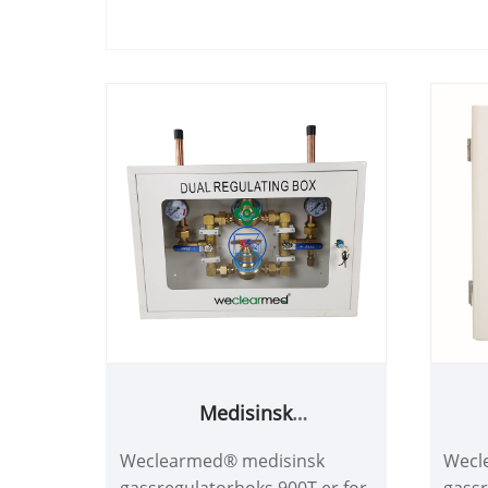
Medisinsk
gassregulatorboks 900T
ga
Weclearmed® medisinsk
Wecl
gassregulatorboks 900T er for
gassr