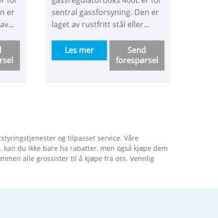
n er
sentral gassforsyning. Den er
 av
laget av rustfritt stål eller
jon
messing, midten av settet har
lavt
en trykkreduksjon som endrer
d
Les mer
Send
rsel
forespørsel
høyt trykk til lavt trykk for å
trykk
gjøre hele bygningens
er å
gasstilførselstrykk mer
konstant. formålet er å løse
problemet med utilstrekkelig
trykk og strømning for høy
i har
bygningsgassforsyning. Vi har
yringstjenester og tilpasset service. Våre
modell med eller uten
åre, kan du ikke bare ha rabatter, men også kjøpe dem
 deg
strømningsmåler for å la deg
ommen alle grossister til å kjøpe fra oss. Vennlig
velge. Den som har
eses
strømningsmåler kan leses og
kobles til alarmboks.