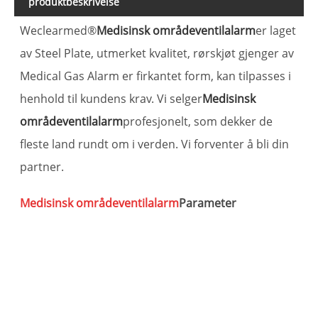
produktbeskrivelse
Weclearmed®
Medisinsk områdeventilalarm
er laget
av Steel Plate, utmerket kvalitet, rørskjøt gjenger av
Medical Gas Alarm er firkantet form, kan tilpasses i
henhold til kundens krav. Vi selger
Medisinsk
områdeventilalarm
profesjonelt, som dekker de
fleste land rundt om i verden. Vi forventer å bli din
partner.
Medisinsk områdeventilalarm
Parameter
P