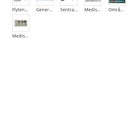
Flytende krystallgassalarm
Generell instrumentgassalarm
Sentralisert overvåking
Medisinsk gassområdealarm
Områdeventilalarm med digitalt display
Medisinsk gassalarm