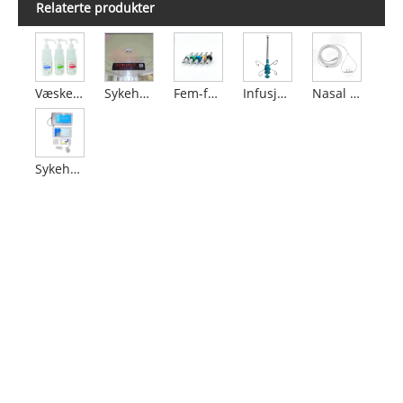
Relaterte produkter
Væske for å drepe mikroorganismer
Sykehusklokke
Fem-farget plugg
Infusjonsbom
Nasal oksygenkanyle
Sykehusanropsknapp